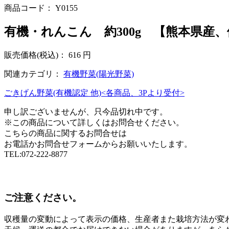
商品コード： Y0155
有機・れんこん 約300g 【熊本県産、
販売価格
(税込)
：
616 円
関連カテゴリ：
有機野菜(陽光野菜)
ごきげん野菜(有機認定 他)<各商品、3Pより受付>
申し訳ございませんが、只今品切れ中です。
※この商品について詳しくはお問合せください。
こちらの商品に関するお問合せは
お電話かお問合せフォームからお願いいたします。
TEL:072-222-8877
ご注意ください。
収穫量の変動によって表示の価格、生産者また栽培方法が変