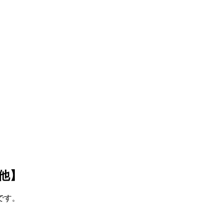
他】
です。